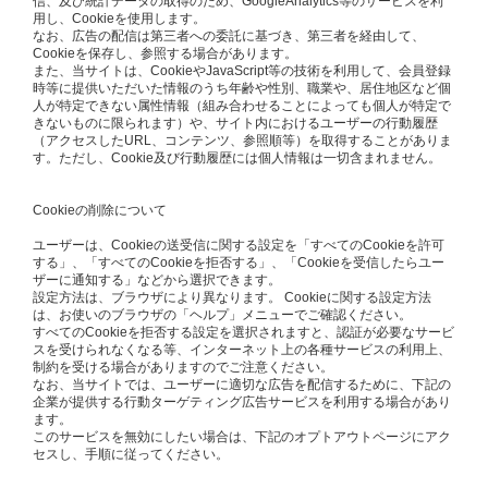
信、及び統計データの取得のため、GoogleAnalytics等のサービスを利
用し、Cookieを使用します。
なお、広告の配信は第三者への委託に基づき、第三者を経由して、
Cookieを保存し、参照する場合があります。
また、当サイトは、CookieやJavaScript等の技術を利用して、会員登録
時等に提供いただいた情報のうち年齢や性別、職業や、居住地区など個
人が特定できない属性情報（組み合わせることによっても個人が特定で
きないものに限られます）や、サイト内におけるユーザーの行動履歴
（アクセスしたURL、コンテンツ、参照順等）を取得することがありま
す。ただし、Cookie及び行動履歴には個人情報は一切含まれません。
Cookieの削除について
ユーザーは、Cookieの送受信に関する設定を「すべてのCookieを許可
する」、「すべてのCookieを拒否する」、「Cookieを受信したらユー
ザーに通知する」などから選択できます。
設定方法は、ブラウザにより異なります。 Cookieに関する設定方法
は、お使いのブラウザの「ヘルプ」メニューでご確認ください。
すべてのCookieを拒否する設定を選択されますと、認証が必要なサービ
スを受けられなくなる等、インターネット上の各種サービスの利用上、
制約を受ける場合がありますのでご注意ください。
なお、当サイトでは、ユーザーに適切な広告を配信するために、下記の
企業が提供する行動ターゲティング広告サービスを利用する場合があり
ます。
このサービスを無効にしたい場合は、下記のオプトアウトページにアク
セスし、手順に従ってください。