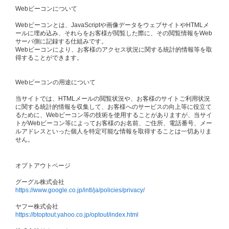
Webビーコンについて
Webビーコンとは、JavaScriptや画像データをウェブサイトやHTMLメ
ールに埋め込み、それらをお客様が閲覧した際に、その閲覧情報をWeb
サーバ側に記録する仕組みです。
Webビーコンにより、お客様のアクセス状況に関する統計的情報等を取
得することができます。
Webビーコンの用途について
当サイトでは、HTMLメールの閲覧状況や、お客様のサイトご利用状況
に関する統計的情報を収集して、お客様へのサービスの向上等に役立て
るために、Webビーコン等の技術を使用することがありますが、当サイ
トがWebビーコン等によってお客様のお名前、ご住所、電話番号、メー
ルアドレスといった個人を特定可能な情報を取得することは一切ありま
せん。
オプトアウトページ
グーグル株式会社
https://www.google.co.jp/intl/ja/policies/privacy/
ヤフー株式会社
https://btoptout.yahoo.co.jp/optout/index.html