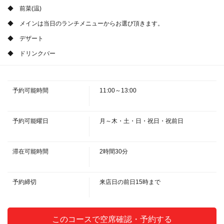
◆ 前菜(温)
◆ メインは当日のランチメニューからお選び頂きます。
◆ デザート
◆ ドリンクバー
この店舗情報をシェアする
予約可能時間
11:00～13:00
『ランチコース』2,800円<全5,6品程度>2名様～ | 紅葉
（KUREHA クレハ）
埼玉県久喜市桜田１丁目３-３ 東鷲宮永旺ビル1F
予約可能曜日
月～木・土・日・祝日・祝前日
https://kureha.owst.jp/courses/125139863
お店情報をコピー
滞在可能時間
2時間30分
予約締切
来店日の前日15時まで
このコースで空席確認・予約する
閉じる