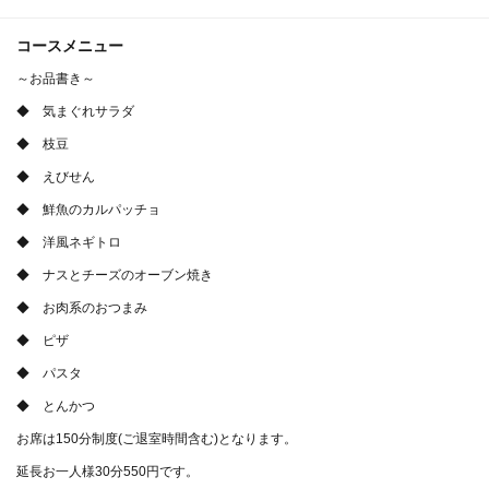
コースメニュー
～お品書き～
◆ 気まぐれサラダ
◆ 枝豆
◆ えびせん
◆ 鮮魚のカルパッチョ
◆ 洋風ネギトロ
◆ ナスとチーズのオーブン焼き
◆ お肉系のおつまみ
◆ ピザ
◆ パスタ
◆ とんかつ
この店舗情報をシェアする
お席は150分制度(ご退室時間含む)となります。
【貸切ルーム専用】6000円コース<全10品程度>10名様～
延長お一人様30分550円です。