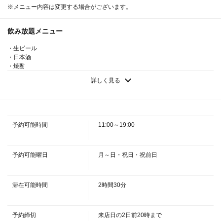
OK！150分(L.O30分前)セルフ飲み放題付き | 紅葉
※メニュー内容は変更する場合がございます。
（KUREHA クレハ）
埼玉県久喜市桜田１丁目３-３ 東鷲宮永旺ビル1F
飲み放題メニュー
https://kureha.owst.jp/courses/219151586
・生ビール
・日本酒
お店情報をコピー
・焼酎
・ワイン
詳しく見る
・スパークリング
・ウイスキー
・梅酒
・カクテル
・ノンアルコール
予約可能時間
11:00～19:00
・ソフトドリンク
閉じる
予約可能曜日
月～日・祝日・祝前日
滞在可能時間
2時間30分
予約締切
来店日の2日前20時まで