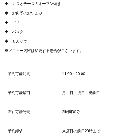
◆ ナスとチーズのオーブン焼き
◆ お肉系のおつまみ
◆ ピザ
◆ パスタ
◆ とんかつ
この店舗情報をシェアする
※メニュー内容は変更する場合がございます。
『紅葉コース』3,500円(税込)<全10品程度> 10名様～
（10名様以上のご予約はこちら） | 紅葉 （KUREHA クレ
予約可能時間
11:00～20:00
ハ）
埼玉県久喜市桜田１丁目３-３ 東鷲宮永旺ビル1F
https://kureha.owst.jp/courses/221402736
予約可能曜日
月～日・祝日・祝前日
お店情報をコピー
滞在可能時間
2時間30分
予約締切
来店日の前日20時まで