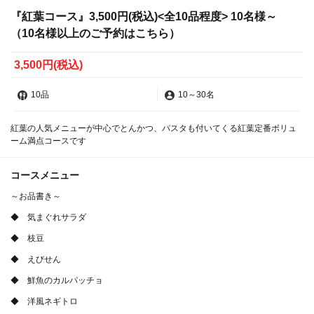
『紅葉コース』3,500円(税込)<全10品程度> 10名様～
（10名様以上のご予約はこちら）
3,500円
(税込)
10品
10
～
30名
紅葉の人気メニューが中心でとんかつ、パスタも付いてくる紅葉定番ボリュ
ーム満点コースです
コースメニュー
～お品書き～
◆ 気まぐれサラダ
◆ 枝豆
◆ えびせん
◆ 鮮魚のカルパッチョ
◆ 洋風ネギトロ