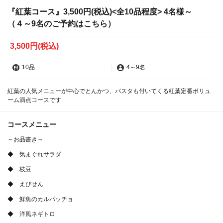
『紅葉コース』3,500円(税込)<全10品程度> 4名様～
（４～9名のご予約はこちら）
3,500円
(税込)
10品
4
～
9名
紅葉の人気メニューが中心でとんかつ、パスタも付いてくる紅葉定番ボリュ
ーム満点コースです
コースメニュー
～お品書き～
◆ 気まぐれサラダ
◆ 枝豆
◆ えびせん
◆ 鮮魚のカルパッチョ
◆ 洋風ネギトロ