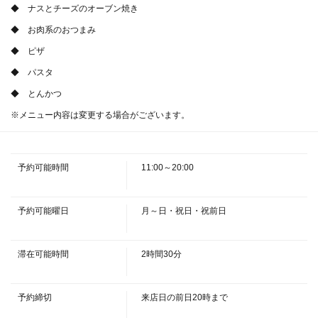
◆ ナスとチーズのオーブン焼き
◆ お肉系のおつまみ
◆ ピザ
◆ パスタ
◆ とんかつ
この店舗情報をシェアする
※メニュー内容は変更する場合がございます。
『紅葉コース』3,500円(税込)<全10品程度> 4名様～ （４
～9名のご予約はこちら） | 紅葉 （KUREHA クレハ）
予約可能時間
11:00～20:00
埼玉県久喜市桜田１丁目３-３ 東鷲宮永旺ビル1F
https://kureha.owst.jp/courses/221402737
予約可能曜日
月～日・祝日・祝前日
お店情報をコピー
滞在可能時間
2時間30分
予約締切
来店日の前日20時まで